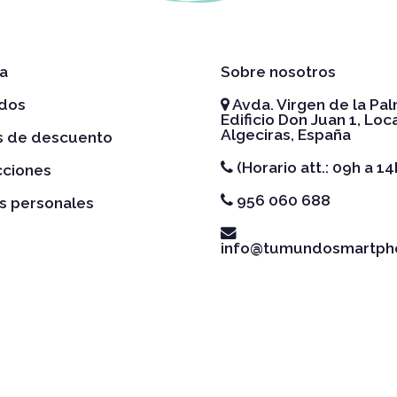
a
Sobre nosotros
idos
Avda. Virgen de la Pal
Edificio Don Juan 1, Loca
Algeciras, España
es de descuento
(Horario att.: 09h a 14
cciones
956 060 688
s personales
info@tumundosmartph