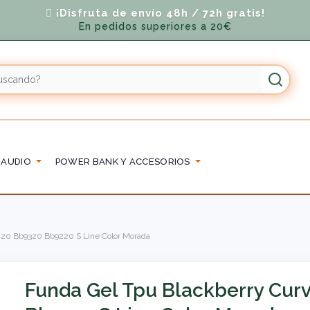
¡Disfruta de envío 48h / 72h gratis!
En pedidos superiores a 20€
 AUDIO
POWER BANK Y ACCESORIOS
220 Bb9320 Bb9220 S Line Color Morada
Funda Gel Tpu Blackberry Cur