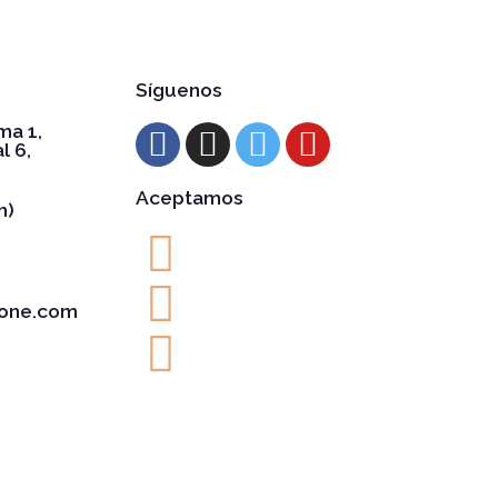
Síguenos
ma 1,
l 6,
Aceptamos
h)
one.com