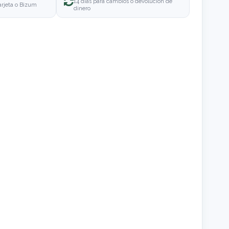
14 días para cambios o devolución de
arjeta o Bizum
dinero