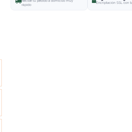
Recibe tu pedido a domicilio muy
Encriptación SSL con t
rápido