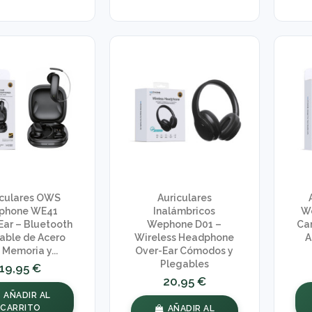
iculares OWS
Auriculares
phone WE41
Inalámbricos
W
ar – Bluetooth
Wephone D01 –
Ca
Cable de Acero
Wireless Headphone
A
 Memoria y...
Over-Ear Cómodos y
Plegables
19,95 €
20,95 €
AÑADIR AL
CARRITO
AÑADIR AL