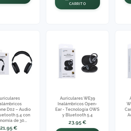
CARRITO
uriculares
Auriculares WE39
alámbricos
Inalámbricos Open-
W
ne D02 – Audio
Ear - Tecnología OWS
Ca
luetooth 5.4 con
y Bluetooth 5.4
A
nomía de 30...
23,95 €
21,95 €