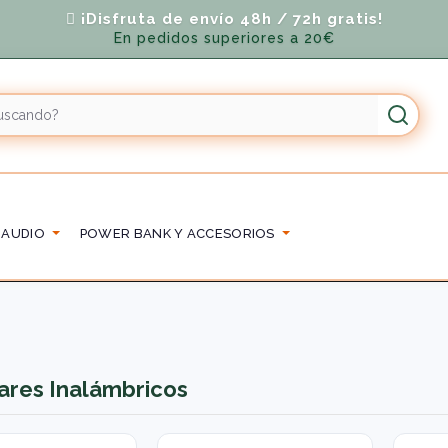
¡Disfruta de envío 48h / 72h gratis!
En pedidos superiores a 20€
 AUDIO
POWER BANK Y ACCESORIOS
ares Inalámbricos