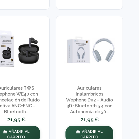
Auriculares TWS
Auriculares
ephone WE40 con
Inalámbricos
ncelación de Ruido
Wephone D02 – Audio
ctiva ANC+ENC –
3D · Bluetooth 5.4 con
Bluetooth...
Autonomía de 30...
21,95 €
21,95 €
AÑADIR AL
AÑADIR AL
CARRITO
CARRITO