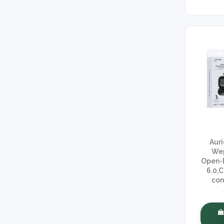
Aur
We
Open-E
6.0,
con