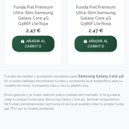
Funda Piel Premium
Funda Piel Premium
Ultra-Slim Samsung
Ultra-Slim Samsung
Galaxy Core 4G
Galaxy Core 4G
G386F Lte Roja
G386F Lte Rosa
2,47 €
2,47 €
AÑADIR AL
AÑADIR AL
CARRITO
CARRITO
Fundas de calidad y accesorios completos para
Samsung Galaxy Core 4G
.
En nuestro catálogo encontrarás fundas y accesorios que específicos para tu
modelo de móvil, no esperes más y haz tu pedido hoy.
Envío gratuito y la mejor relación precio-calidad del mercado. Si te gustaría
crear tu propia funda para Samsung Galaxy Core 4G, también disponemos
de
fundas personalizadas Samsung
en las que puedes crear tu propia funda
gel TPU con tu diseño preferido.