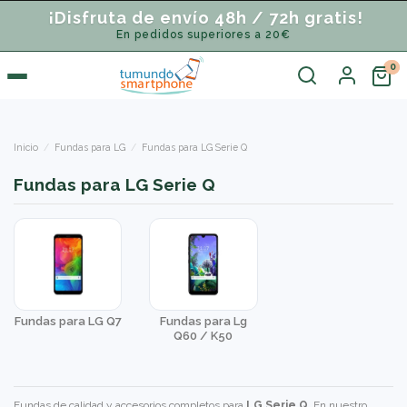
¡Disfruta de envío 48h / 72h gratis!
En pedidos superiores a 20€
Inicio
Fundas para LG
Fundas para LG Serie Q
Fundas para LG Serie Q
Fundas para LG Q7
Fundas para Lg
Q60 / K50
Fundas de calidad y accesorios completos para
LG Serie Q
. En nuestro