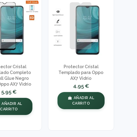
ector Cristal
Protector Cristal
ado Completo
Templado para Oppo
ull Glue Negro
AX7 Vidrio
Oppo AX7 Vidrio
4,95 €
5,95 €
AÑADIR AL
CARRITO
AÑADIR AL
CARRITO