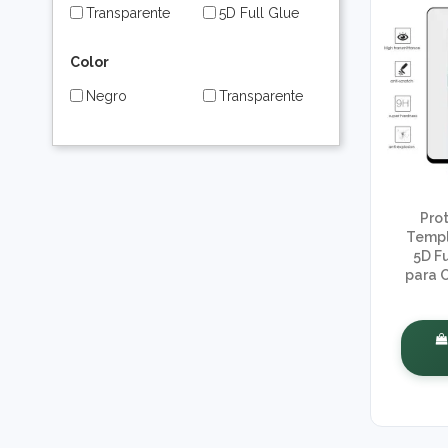
Transparente
5D Full Glue
Color
Negro
Transparente
Prot
Templ
5D F
para 