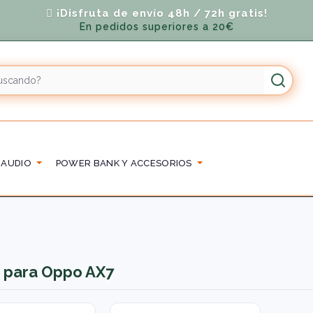
¡Disfruta de envío 48h / 72h gratis!
En pedidos superiores a 20€
 AUDIO
POWER BANK Y ACCESORIOS
 para Oppo AX7