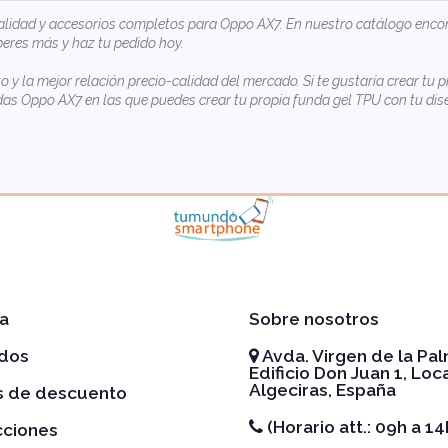
lidad y accesorios completos para Oppo AX7. En nuestro catálogo encon
peres más y haz tu pedido hoy.
to y la mejor relación precio-calidad del mercado. Si te gustaría crear 
das Oppo AX7
en las que puedes crear tu propia funda gel TPU con tu dise
a
Sobre nosotros
idos
Avda. Virgen de la Pal
Edificio Don Juan 1, Loca
Algeciras, España
es de descuento
(Horario att.: 09h a 14
cciones