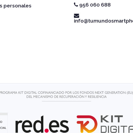
956 060 688
s personales
info@tumundosmartph