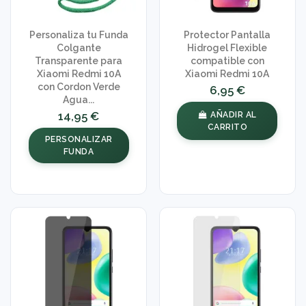
Personaliza tu Funda
Protector Pantalla
Colgante
Hidrogel Flexible
Transparente para
compatible con
Xiaomi Redmi 10A
Xiaomi Redmi 10A
con Cordon Verde
6,95 €
Agua...
14,95 €
AÑADIR AL
CARRITO
PERSONALIZAR
FUNDA