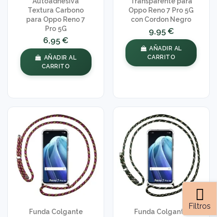
Autoadhesiva
Transparente para
Textura Carbono
Oppo Reno 7 Pro 5G
para Oppo Reno 7
con Cordon Negro
Pro 5G
9,95 €
6,95 €
AÑADIR AL
CARRITO
AÑADIR AL
CARRITO
Filtros
Funda Colgante
Funda Colgante