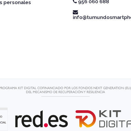
956 060 688
s personales
info@tumundosmartph