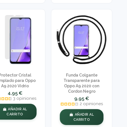
Protector Cristal
Funda Colgante
mplado para Oppo
Transparente para
A9 2020 Vidrio
Oppo A9 2020 con
Cordon Negro
4,95 €
9,95 €
3 opiniones
2 opiniones
AÑADIR AL
CARRITO
AÑADIR AL
CARRITO