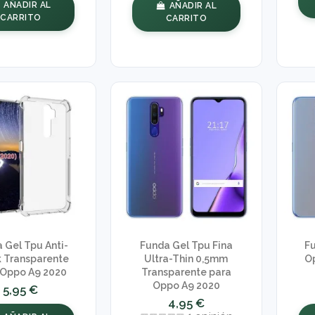
AÑADIR AL
AÑADIR AL
CARRITO
CARRITO
 Gel Tpu Anti-
Funda Gel Tpu Fina
F
 Transparente
Ultra-Thin 0,5mm
Op
 Oppo A9 2020
Transparente para
Oppo A9 2020
5,95 €
4,95 €