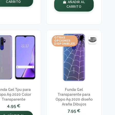
CARRITO
AÑADIR AL
CARRITO
OTRAS
OPCIONES
DISPONIBLES
unda Gel Tpu para
Funda Gel
po A9 2020 Color
Transparente para
Transparente
Oppo A9 2020 diseño
Araña Dibujos
4,95 €
7,95 €