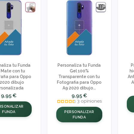
naliza tu Funda
Personaliza tu Funda
P
 Mate con tu
Gel 100%
hi
afia para Oppo
Transparente con tu
An
 2020 dibujo
Fotografia para Oppo
A
rsonalizada
A9 2020 dibujo...
9,95 €
9,95 €
3 opiniones
RSONALIZAR
FUNDA
PERSONALIZAR
FUNDA