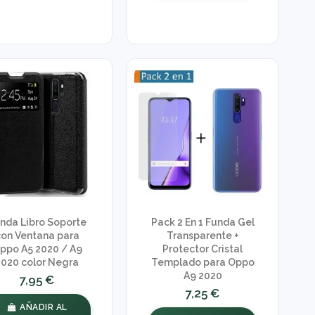
nda Libro Soporte
Pack 2 En 1 Funda Gel
con Ventana para
Transparente +
ppo A5 2020 / A9
Protector Cristal
2020 color Negra
Templado para Oppo
A9 2020
7,95 €
7,25 €
AÑADIR AL