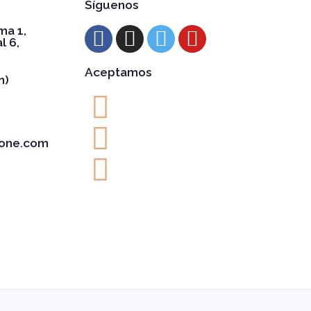
Síguenos
ma 1,
l 6,
Aceptamos
h)
one.com