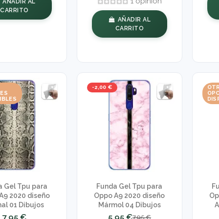
1 opinión
AÑADIR AL
CARRITO
AÑADIR AL
CARRITO
-2,00 €
OT
NES
OPC
IBLES
DIS
 Gel Tpu para
Funda Gel Tpu para
F
A9 2020 diseño
Oppo A9 2020 diseño
Op
al 01 Dibujos
Mármol 04 Dibujos
A
7,95 €
5,95 €
7,95 €