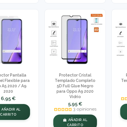
ector Pantalla
Protector Cristal
el Flexible para
Templado Completo
Te
 A5 2020 / A9
5D Full Glue Negro
2020
para Oppo A9 2020
Vidrio
6,95 €
5,95 €
3 opiniones
AÑADIR AL
CARRITO
AÑADIR AL
CARRITO