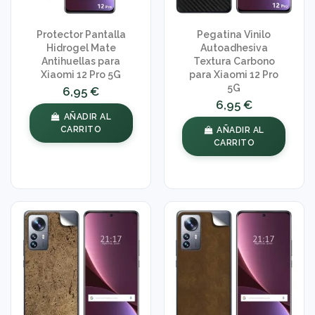
Protector Pantalla
Pegatina Vinilo
Hidrogel Mate
Autoadhesiva
Antihuellas para
Textura Carbono
Xiaomi 12 Pro 5G
para Xiaomi 12 Pro
5G
6,95 €
6,95 €
AÑADIR AL
CARRITO
AÑADIR AL
CARRITO