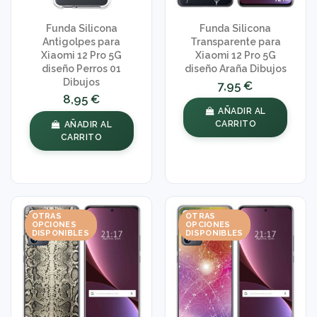
Funda Silicona
Funda Silicona
Antigolpes para
Transparente para
Xiaomi 12 Pro 5G
Xiaomi 12 Pro 5G
diseño Perros 01
diseño Araña Dibujos
Dibujos
7,95 €
8,95 €
AÑADIR AL
CARRITO
AÑADIR AL
CARRITO
OTRAS
OTRAS
OPCIONES
OPCIONES
DISPONIBLES
DISPONIBLES