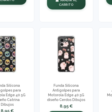
AÑADIR AL
CARRITO
nda Silicona
Funda Silicona
igolpes para
Antigolpes para
ola Edge 40 5G
Motorola Edge 40 5G
Mo
seño Catrina
diseño Cerdos Dibujos
Dibujos
8,95 €
8,95 €