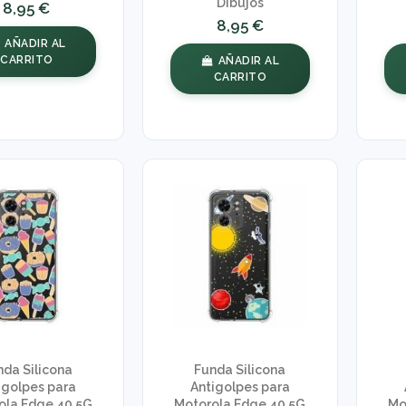
Dibujos
8,95 €
8,95 €
AÑADIR AL
CARRITO
AÑADIR AL
CARRITO
nda Silicona
Funda Silicona
igolpes para
Antigolpes para
ola Edge 40 5G
Motorola Edge 40 5G
Mo