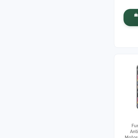
Fu
Ant
Motor