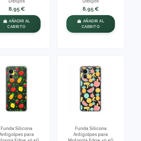
Dibujos
Dibujos
8,95 €
8,95 €
AÑADIR AL
AÑADIR AL
CARRITO
CARRITO
Funda Silicona
Funda Silicona
Antigolpes para
Antigolpes para
torola Edge 40 5G
Motorola Edge 40 5G