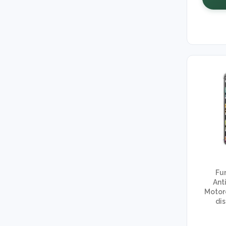
Fu
Ant
Motor
di