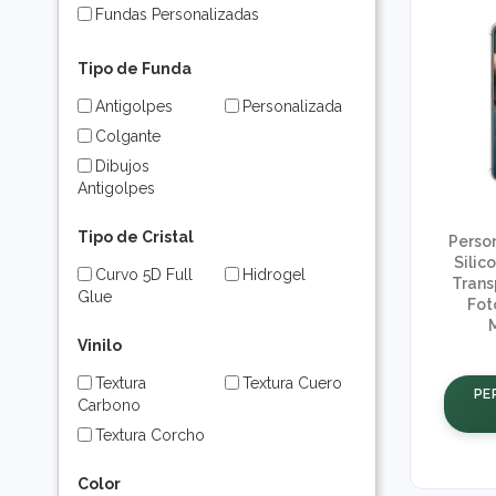
Fundas Personalizadas
Tipo de Funda
Antigolpes
Personalizada
Colgante
Dibujos
Antigolpes
Tipo de Cristal
Perso
Silic
Curvo 5D Full
Hidrogel
Trans
Glue
Fot
M
Vinilo
Textura
Textura Cuero
PE
Carbono
Textura Corcho
Color