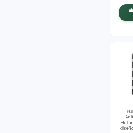
Fu
Ant
Motor
diseño