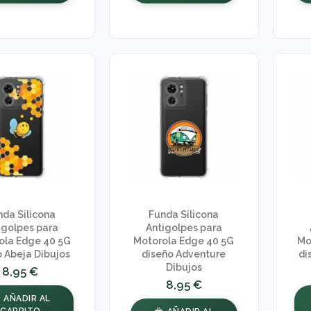
nda Silicona
Funda Silicona
igolpes para
Antigolpes para
ola Edge 40 5G
Motorola Edge 40 5G
Mo
o Abeja Dibujos
diseño Adventure
di
Dibujos
8,95 €
8,95 €
AÑADIR AL
CARRITO