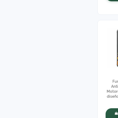
Fu
Ant
Motor
diseñ