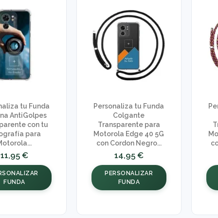
naliza tu Funda
Personaliza tu Funda
Pe
ona AntiGolpes
Colgante
parente con tu
Transparente para
T
ografía para
Motorola Edge 40 5G
Mo
otorola...
con Cordon Negro...
co
11,95 €
14,95 €
RSONALIZAR
PERSONALIZAR
FUNDA
FUNDA