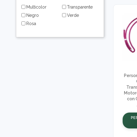
Multicolor
Transparente
Negro
Verde
Rosa
Perso
Tran
Motor
con 
PE