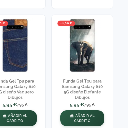
0 €
-2,00 €
unda Gel Tpu para
Funda Gel Tpu para
msung Galaxy S10
Samsung Galaxy S10
G diseño Vaquero
5G diseño Elefante
Dibujos
Dibujos
5,95 €
5,95 €
7,95 €
7,95 €
AÑADIR AL
AÑADIR AL
CARRITO
CARRITO