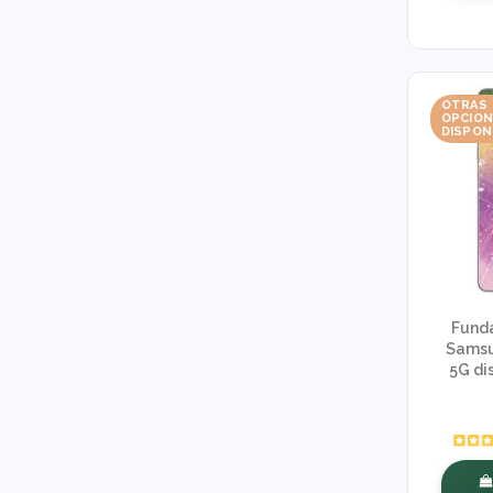
OTRAS
OPCIO
DISPON
Funda
Samsu
5G di