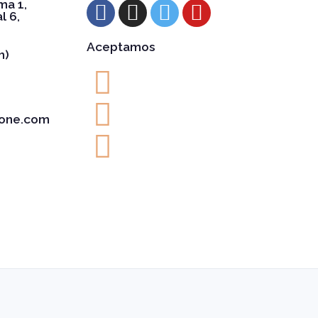
ma 1,
l 6,
Aceptamos
h)
one.com