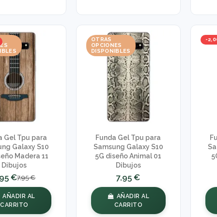
OTRAS
-2,0
NES
OPCIONES
IBLES
DISPONIBLES
 Gel Tpu para
Funda Gel Tpu para
F
ng Galaxy S10
Samsung Galaxy S10
Sa
seño Madera 11
5G diseño Animal 01
5
Dibujos
Dibujos
,95 €
7,95 €
7,95 €
AÑADIR AL
AÑADIR AL
CARRITO
CARRITO