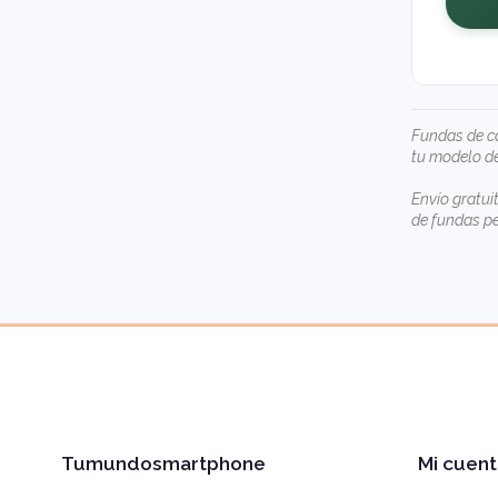
Fundas de ca
tu modelo de
Envío gratui
de
fundas p
Tumundosmartphone
Mi cuent