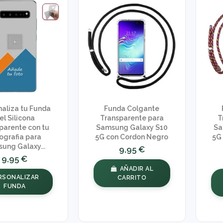
naliza tu Funda
Funda Colgante
el Silicona
Transparente para
T
parente con tu
Samsung Galaxy S10
Sa
ografia para
5G con Cordon Negro
5G
ung Galaxy...
9,95 €
9,95 €
AÑADIR AL
RSONALIZAR
CARRITO
FUNDA