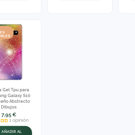
NES
IBLES
 Gel Tpu para
ng Galaxy S10
seño Abstracto
Dibujos
7,95 €
1 opinión
AÑADIR AL