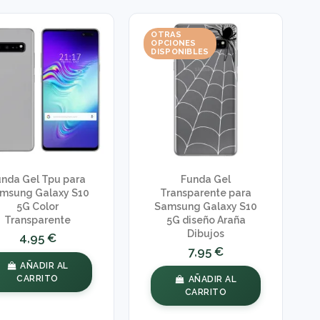
OTRAS
OPCIONES
DISPONIBLES
unda Gel Tpu para
Funda Gel
msung Galaxy S10
Transparente para
5G Color
Samsung Galaxy S10
Transparente
5G diseño Araña
Dibujos
4,95 €
7,95 €
AÑADIR AL
CARRITO
AÑADIR AL
CARRITO