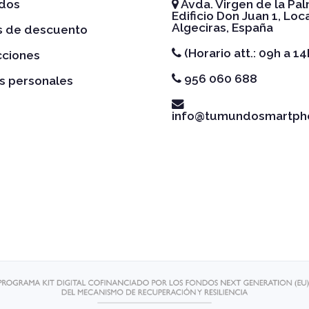
idos
Avda. Virgen de la Pal
Edificio Don Juan 1, Loca
Algeciras, España
es de descuento
(Horario att.: 09h a 14
cciones
956 060 688
s personales
info@tumundosmartph