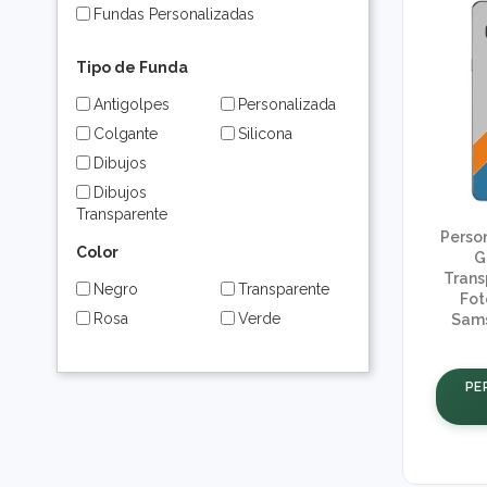
Fundas Personalizadas
Tipo de Funda
Antigolpes
Personalizada
Colgante
Silicona
Dibujos
Dibujos
Transparente
Perso
Color
G
Trans
Negro
Transparente
Fot
Rosa
Verde
Sams
PE