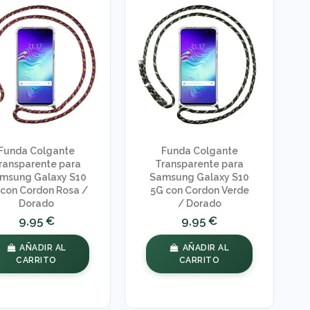
Funda Colgante
Funda Colgante
ransparente para
Transparente para
msung Galaxy S10
Samsung Galaxy S10
 con Cordon Rosa /
5G con Cordon Verde
Dorado
/ Dorado
9,95 €
9,95 €
AÑADIR AL
AÑADIR AL
CARRITO
CARRITO