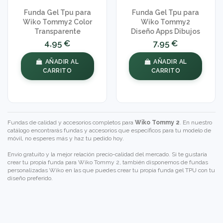
Funda Gel Tpu para
Funda Gel Tpu para
Wiko Tommy2 Color
Wiko Tommy2
Transparente
Diseño Apps Dibujos
4,95 €
7,95 €
AÑADIR AL
AÑADIR AL
CARRITO
CARRITO
Fundas de calidad y accesorios completos para
Wiko Tommy 2
. En nuestro
catálogo encontrarás fundas y accesorios que específicos para tu modelo de
móvil, no esperes más y haz tu pedido hoy.
Envío gratuito y la mejor relación precio-calidad del mercado. Si te gustaría
crear tu propia funda para Wiko Tommy 2, también disponemos de
fundas
personalizadas Wiko
en las que puedes crear tu propia funda gel TPU con tu
diseño preferido.