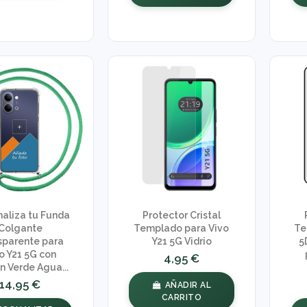
naliza tu Funda
Protector Cristal
Colgante
Templado para Vivo
Te
sparente para
Y21 5G Vidrio
5
o Y21 5G con
4,95 €
n Verde Agua...
14,95 €
AÑADIR AL
CARRITO