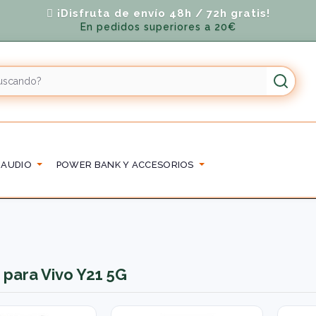
¡Disfruta de envío 48h / 72h gratis!
En pedidos superiores a 20€
 AUDIO
POWER BANK Y ACCESORIOS
 para Vivo Y21 5G