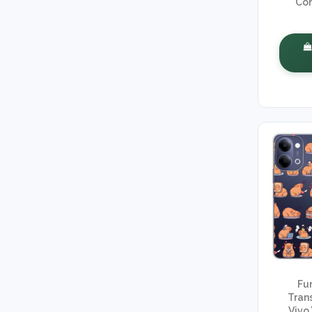
Co
Fu
Tran
Vivo