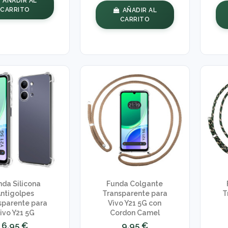
AÑADIR AL
CARRITO
AÑADIR AL
CARRITO
nda Silicona
Funda Colgante
ntigolpes
Transparente para
T
sparente para
Vivo Y21 5G con
ivo Y21 5G
Cordon Camel
6,95 €
9,95 €