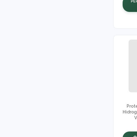
PE
Prot
Hidrog
V