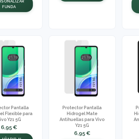
RSONALIZAR
FUNDA
ector Pantalla
Protector Pantalla
P
el Flexible para
Hidrogel Mate
Hi
ivo Y21 5G
Antihuellas para Vivo
An
Y21 5G
6,95 €
6,95 €