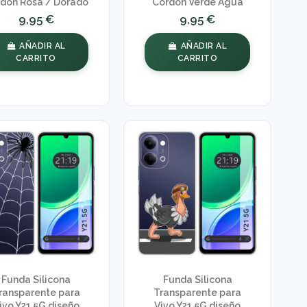
don Rosa / Dorado
Cordon Verde Agua
9,95 €
9,95 €
AÑADIR AL
AÑADIR AL
CARRITO
CARRITO
Funda Silicona
Funda Silicona
ransparente para
Transparente para
ivo Y21 5G diseño
Vivo Y21 5G diseño