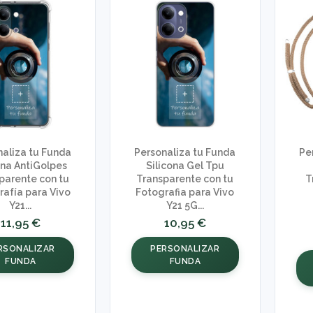
naliza tu Funda
Personaliza tu Funda
Pe
ona AntiGolpes
Silicona Gel Tpu
parente con tu
Transparente con tu
T
rafía para Vivo
Fotografia para Vivo
Y21...
Y21 5G...
11,95 €
10,95 €
RSONALIZAR
PERSONALIZAR
FUNDA
FUNDA