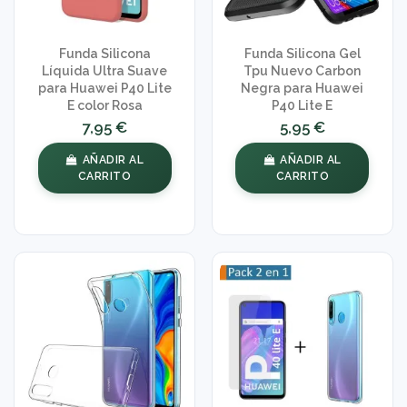
Funda Silicona
Funda Silicona Gel
Líquida Ultra Suave
Tpu Nuevo Carbon
para Huawei P40 Lite
Negra para Huawei
E color Rosa
P40 Lite E
7,95 €
5,95 €
AÑADIR AL
AÑADIR AL
CARRITO
CARRITO