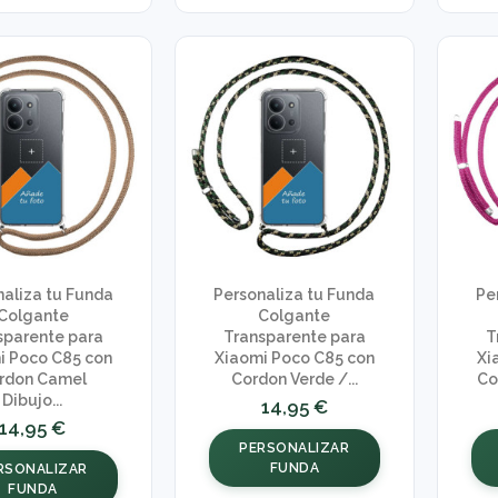
naliza tu Funda
Personaliza tu Funda
Pe
Colgante
Colgante
sparente para
Transparente para
T
i Poco C85 con
Xiaomi Poco C85 con
Xi
rdon Camel
Cordon Verde /...
Co
Dibujo...
14,95 €
14,95 €
PERSONALIZAR
FUNDA
RSONALIZAR
FUNDA