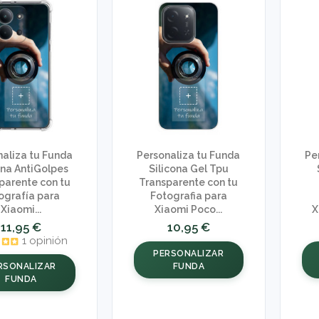
naliza tu Funda
Personaliza tu Funda
Pe
ona AntiGolpes
Silicona Gel Tpu
parente con tu
Transparente con tu
ografía para
Fotografia para
Xiaomi...
Xiaomi Poco...
X
11,95 €
10,95 €
1 opinión
PERSONALIZAR
RSONALIZAR
FUNDA
FUNDA