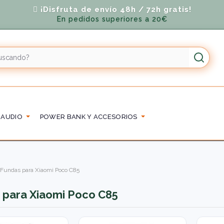
¡Disfruta de envío 48h / 72h gratis!
En pedidos superiores a 20€
 AUDIO
POWER BANK Y ACCESORIOS
Fundas para Xiaomi Poco C85
 para Xiaomi Poco C85