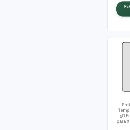
PE
Prot
Templ
5D F
para X