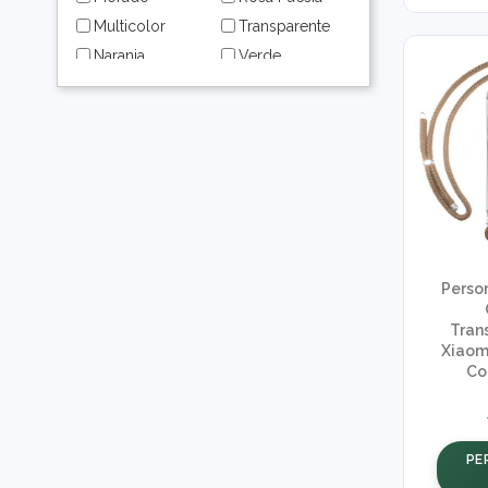
Multicolor
Transparente
Naranja
Verde
Negra
Verde /
Dorado
Negro
Verde Agua
Rojo
Perso
Tran
Xiaom
Co
PE