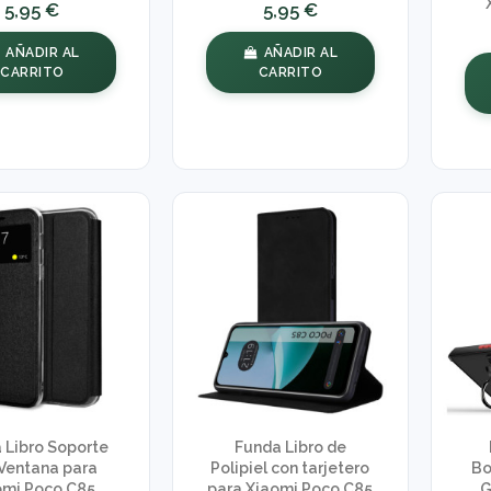
5,95 €
5,95 €
AÑADIR AL
AÑADIR AL
CARRITO
CARRITO
 Libro Soporte
Funda Libro de
Ventana para
Polipiel con tarjetero
Bo
omi Poco C85
para Xiaomi Poco C85
G