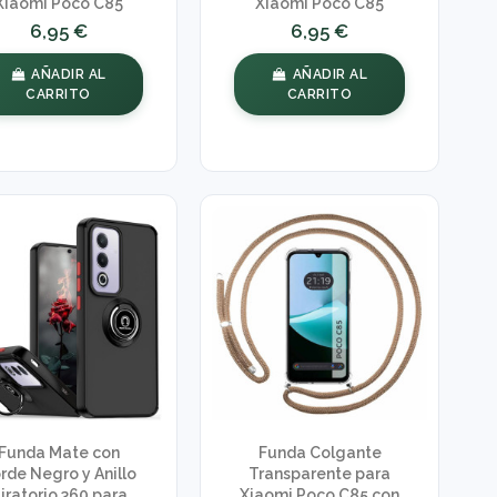
Xiaomi Poco C85
Xiaomi Poco C85
6,95 €
6,95 €
AÑADIR AL
AÑADIR AL
CARRITO
CARRITO
Funda Mate con
Funda Colgante
rde Negro y Anillo
Transparente para
iratorio 360 para
Xiaomi Poco C85 con