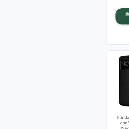
Funda
con 
Xia