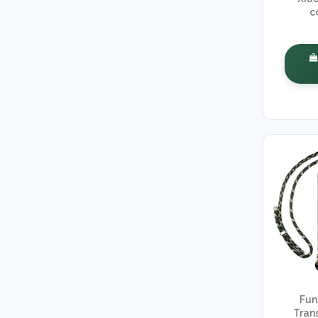
c
Fun
Tran