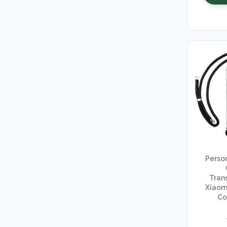
Perso
Tran
Xiaom
Co