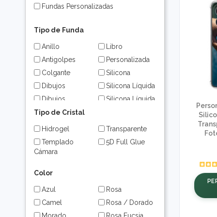
Fundas Personalizadas
Tipo de Funda
Anillo
Libro
Antigolpes
Personalizada
Colgante
Silicona
Dibujos
Silicona Líquida
Dibujos
Silicona Líquida
Perso
Antigolpes
Dibujos
Tipo de Cristal
Silic
Dibujos
360
Trans
Hidrogel
Transparente
Transparente
Fot
Templado
5D Full Glue
Funda
Cámara
Magnética
Color
PE
Azul
Rosa
Camel
Rosa / Dorado
Morado
Rosa Fucsia