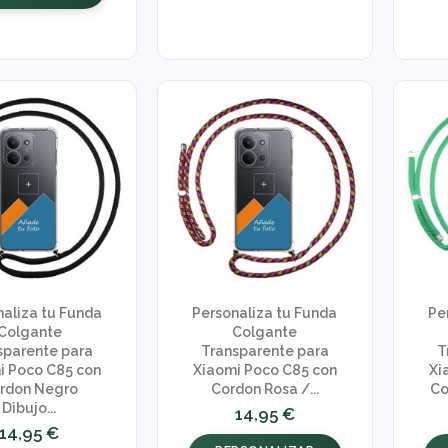
naliza tu Funda
Personaliza tu Funda
Pe
Colgante
Colgante
sparente para
Transparente para
T
i Poco C85 con
Xiaomi Poco C85 con
Xi
rdon Negro
Cordon Rosa /...
Co
Dibujo...
14,95 €
14,95 €