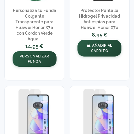
Personaliza tu Funda
Protector Pantalla
Colgante
Hidrogel Privacidad
Transparente para
Antiespías para
Huawei Honor X7a
Huawei Honor X7a
con Cordon Verde
8,95 €
Agua...
14,95 €
AÑADIR AL
CARRITO
PERSONALIZAR
FUNDA