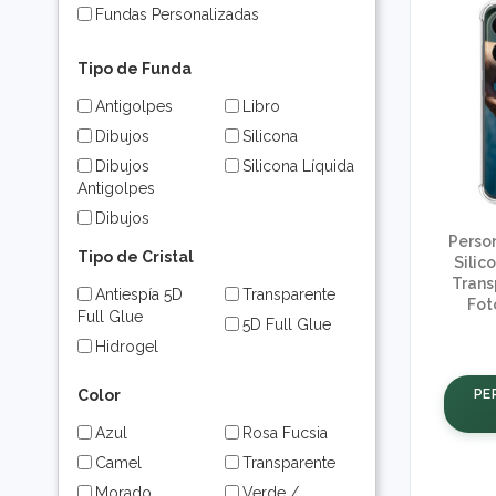
Fundas Personalizadas
Tipo de Funda
Antigolpes
Libro
Dibujos
Silicona
Dibujos
Silicona Líquida
Antigolpes
Dibujos
Transparente
Perso
Tipo de Cristal
Silic
Trans
Antiespía 5D
Transparente
Fot
Full Glue
5D Full Glue
Hidrogel
PE
Color
Azul
Rosa Fucsia
Camel
Transparente
Morado
Verde /