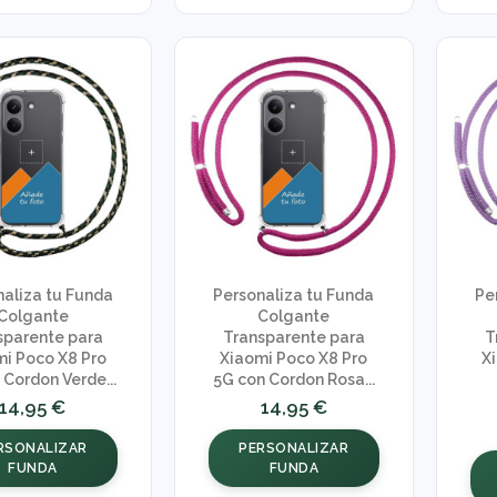
naliza tu Funda
Personaliza tu Funda
Pe
Colgante
Colgante
sparente para
Transparente para
T
i Poco X8 Pro
Xiaomi Poco X8 Pro
X
 Cordon Verde...
5G con Cordon Rosa...
14,95 €
14,95 €
RSONALIZAR
PERSONALIZAR
FUNDA
FUNDA