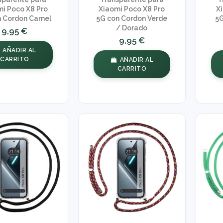
i Poco X8 Pro
Xiaomi Poco X8 Pro
X
n Cordon Camel
5G con Cordon Verde
5G
/ Dorado
9,95 €
9,95 €
AÑADIR AL
CARRITO
AÑADIR AL
CARRITO