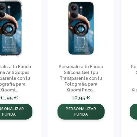
naliza tu Funda
Personaliza tu Funda
Pe
ona AntiGolpes
Silicona Gel Tpu
parente con tu
Transparente con tu
ografía para
Fotografia para
Xiaomi...
Xiaomi Poco...
Xi
11,95 €
10,95 €
RSONALIZAR
PERSONALIZAR
FUNDA
FUNDA