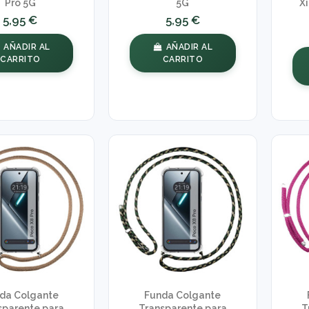
Pro 5G
5G
X
5,95 €
5,95 €
AÑADIR AL
AÑADIR AL
CARRITO
CARRITO
da Colgante
Funda Colgante
sparente para
Transparente para
T