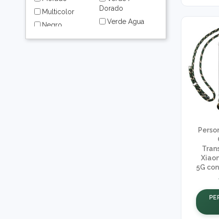
Dorado
Multicolor
Verde Agua
Negro
Rosa / Dorado
Perso
Tran
Xiaom
5G con
PE