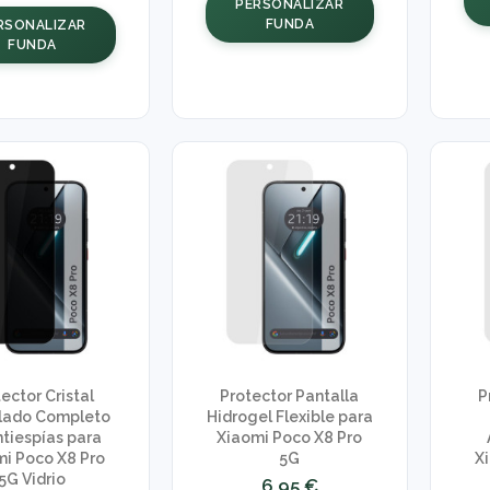
PERSONALIZAR
FUNDA
RSONALIZAR
FUNDA
ector Cristal
Protector Pantalla
P
ado Completo
Hidrogel Flexible para
ntiespías para
Xiaomi Poco X8 Pro
i Poco X8 Pro
5G
X
5G Vidrio
6,95 €