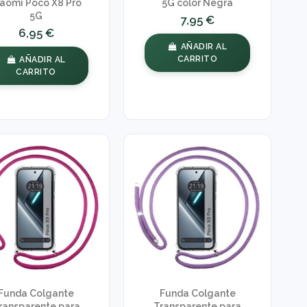
iaomi Poco X8 Pro
5G color Negra
5G
7,95 €
6,95 €
AÑADIR AL
CARRITO
AÑADIR AL
CARRITO
Funda Colgante
Funda Colgante
ransparente para
Transparente para