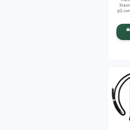
Xiaom
5G co