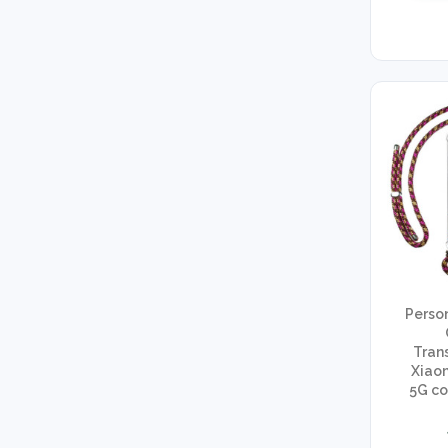
Perso
Tran
Xiaom
5G co