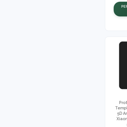
PE
Prot
Templ
5D A
Xiaom