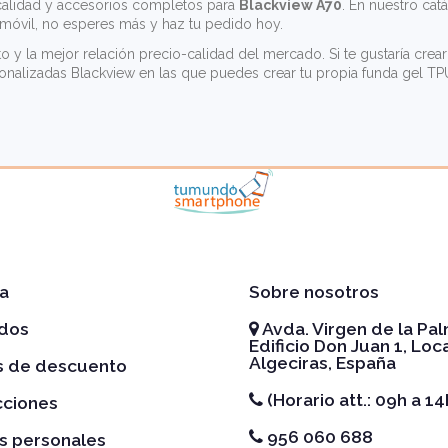
alidad y accesorios completos para
Blackview A70
. En nuestro cat
óvil, no esperes más y haz tu pedido hoy.
to y la mejor relación precio-calidad del mercado. Si te gustaría cr
onalizadas Blackview
en las que puedes crear tu propia funda gel TPU
a
Sobre nosotros
idos
Avda. Virgen de la Pal
Edificio Don Juan 1, Loca
Algeciras, España
es de descuento
(Horario att.: 09h a 14
cciones
956 060 688
s personales