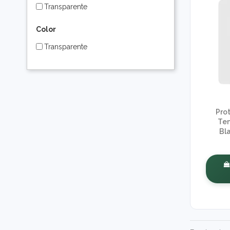
Transparente
Color
Transparente
Prot
Te
Bl