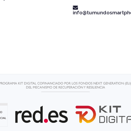
info@tumundosmartph