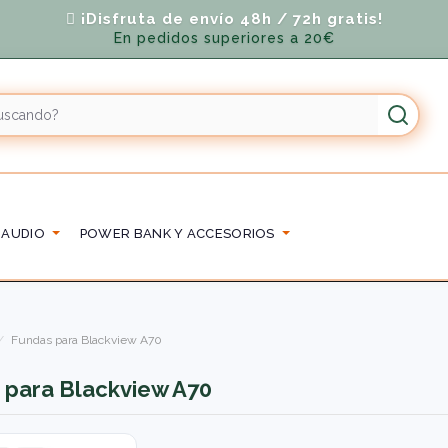
¡Disfruta de envío 48h / 72h gratis!
En pedidos superiores a 20€
 AUDIO
POWER BANK Y ACCESORIOS
Fundas para Blackview A70
 para Blackview A70