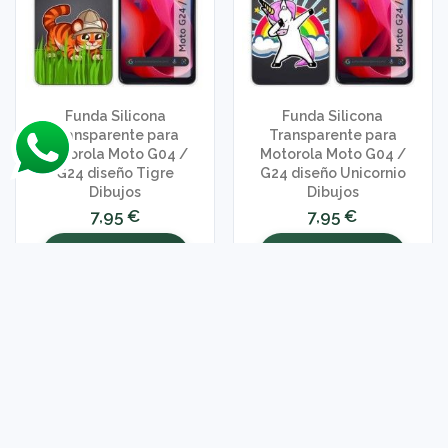
Funda Silicona
Funda Silicona
Transparente para
Transparente para
Motorola Moto G04 /
Motorola Moto G04 /
G24 diseño Tigre
G24 diseño Unicornio
Dibujos
Dibujos
7,95 €
7,95 €
AÑADIR AL
AÑADIR AL
CARRITO
CARRITO