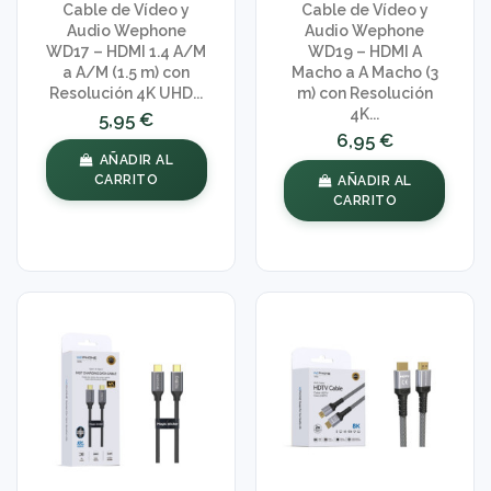
Cable de Vídeo y
Cable de Vídeo y
Audio Wephone
Audio Wephone
WD17 – HDMI 1.4 A/M
WD19 – HDMI A
a A/M (1.5 m) con
Macho a A Macho (3
Resolución 4K UHD...
m) con Resolución
4K...
5,95 €
6,95 €
AÑADIR AL
CARRITO
AÑADIR AL
CARRITO