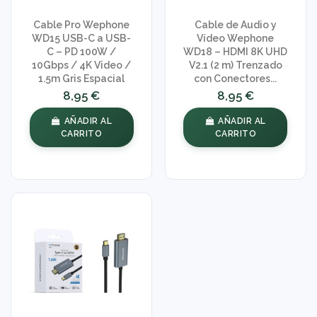
Cable Pro Wephone
Cable de Audio y
WD15 USB-C a USB-
Vídeo Wephone
C – PD 100W /
WD18 – HDMI 8K UHD
10Gbps / 4K Video /
V2.1 (2 m) Trenzado
1.5m Gris Espacial
con Conectores...
8,95 €
8,95 €
AÑADIR AL
AÑADIR AL
CARRITO
CARRITO