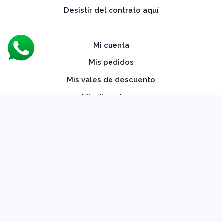
Desistir del contrato aquí
Mi cuenta
Mis pedidos
Mis vales de descuento
Mis direcciones
Mis datos personales
Sobre nosotros
Avda. Virgen de la Palma 1, Edificio Don Juan 1,
Local 6, Algeciras, España
(Horario att.: 09h a 14h)
956 060 688