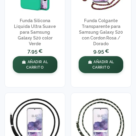
Funda Silicona
Funda Colgante
Líquida Ultra Suave
Transparente para
para Samsung
Samsung Galaxy S20
Galaxy S20 color
con Cordon Rosa /
Verde
Dorado
7,95 €
9,95 €
AÑADIR AL
AÑADIR AL
CARRITO
CARRITO