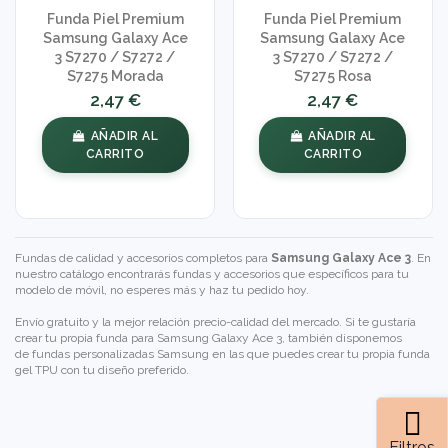
Funda Piel Premium
Funda Piel Premium
Samsung Galaxy Ace
Samsung Galaxy Ace
3 S7270 / S7272 /
3 S7270 / S7272 /
S7275 Morada
S7275 Rosa
2,47 €
2,47 €
AÑADIR AL
AÑADIR AL
CARRITO
CARRITO
Fundas de calidad y accesorios completos para
Samsung Galaxy Ace 3
. En
nuestro catálogo encontrarás fundas y accesorios que específicos para tu
modelo de móvil, no esperes más y haz tu pedido hoy.
Envío gratuito y la mejor relación precio-calidad del mercado. Si te gustaría
crear tu propia funda para Samsung Galaxy Ace 3, también disponemos
de
fundas personalizadas Samsung
en las que puedes crear tu propia funda
gel TPU con tu diseño preferido.
Filtros