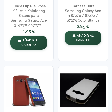
Funda Flip Piel Rosa
Carcasa Dura
/ Fucsia Kalaideng
Samsung Galaxy Ace
Enland para
3 S7270 / S7272 /
Samsung Galaxy Ace
S7275 Color Blanca
3 S7270 / S7272...
2,85 €
4,95 €
AÑADIR AL
CARRITO
AÑADIR AL
CARRITO