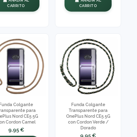
AÑADIR AL
AÑADIR AL
CARRITO
CARRITO
Funda Colgante
Funda Colgante
ransparente para
Transparente para
ePlus Nord CE5 5G
OnePlus Nord CE5 5G
on Cordon Camel
con Cordon Verde /
Dorado
9,95 €
9,95 €