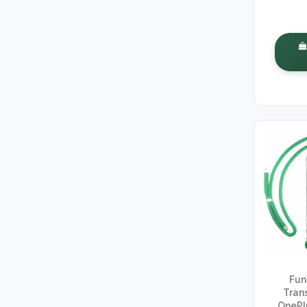
Fun
Tran
OnePl