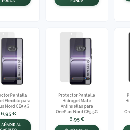
FUNDA
FUNDA
ector Pantalla
Protector Pantalla
P
el Flexible para
Hidrogel Mate
Hi
us Nord CE5 5G
Antihuellas para
OnePlus Nord CE5 5G
On
6,95 €
6,95 €
AÑADIR AL
CARRITO