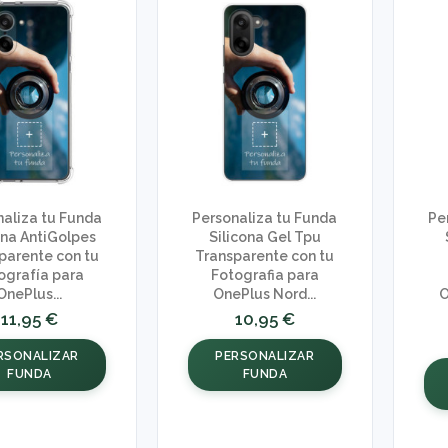
naliza tu Funda
Personaliza tu Funda
Pe
ona AntiGolpes
Silicona Gel Tpu
parente con tu
Transparente con tu
ografía para
Fotografia para
OnePlus...
OnePlus Nord...
O
11,95 €
10,95 €
RSONALIZAR
PERSONALIZAR
FUNDA
FUNDA