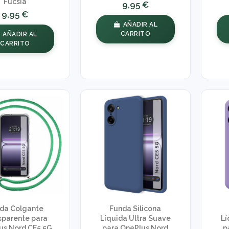
Fucsia
9,95 €
9,95 €
AÑADIR AL
CARRITO
AÑADIR AL
CARRITO
da Colgante
Funda Silicona
sparente para
Líquida Ultra Suave
Lí
us Nord CE5 5G
para OnePlus Nord
p