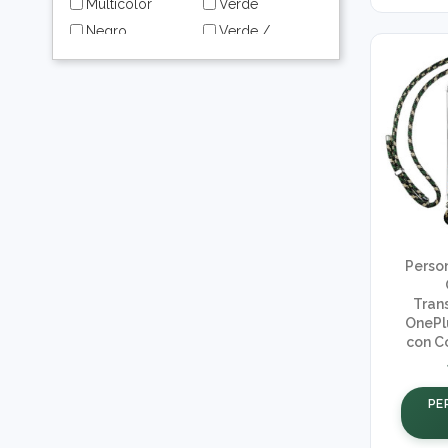
Multicolor
Verde
Negro
Verde /
Dorado
Rojo
Verde Agua
Rosa
Perso
Tran
OnePl
con Co
PE