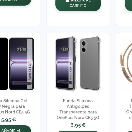
AÑADIR AL
CARRITO
a Silicona Gel
Funda Silicona
 Negra para
Antigolpes
T
us Nord CE5 5G
Transparente para
On
OnePlus Nord CE5 5G
c
5,95 €
6,95 €
AÑADIR AL