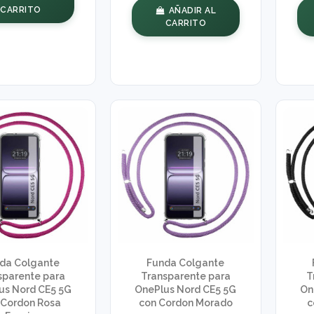
CARRITO
AÑADIR AL
CARRITO
da Colgante
Funda Colgante
sparente para
Transparente para
T
us Nord CE5 5G
OnePlus Nord CE5 5G
On
 Cordon Rosa
con Cordon Morado
c