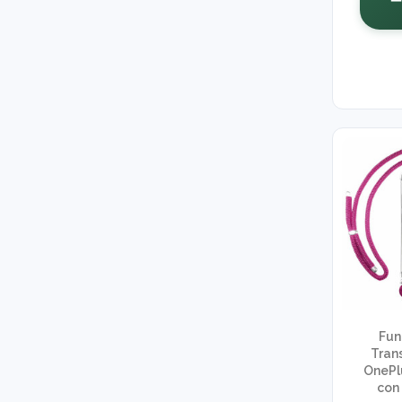
Fun
Tran
OnePl
con