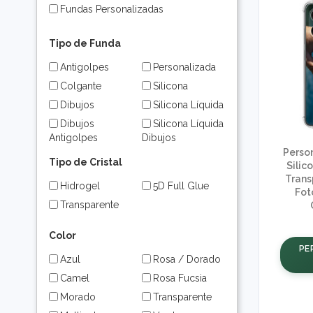
Fundas Personalizadas
Tipo de Funda
Antigolpes
Personalizada
Colgante
Silicona
Dibujos
Silicona Líquida
Dibujos
Silicona Líquida
Antigolpes
Dibujos
Perso
Dibujos
Tipo de Cristal
Silic
Transparente
Trans
Hidrogel
5D Full Glue
Fot
Transparente
Color
PE
Azul
Rosa / Dorado
Camel
Rosa Fucsia
Morado
Transparente