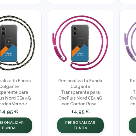
naliza tu Funda
Personaliza tu Funda
Pe
Colgante
Colgante
sparente para
Transparente para
T
us Nord CE5 5G
OnePlus Nord CE5 5G
On
rdon Verde /...
con Cordon Rosa...
co
14,95 €
14,95 €
RSONALIZAR
PERSONALIZAR
FUNDA
FUNDA