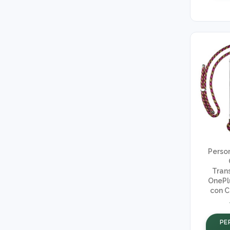
Perso
Tran
OnePl
con C
PE