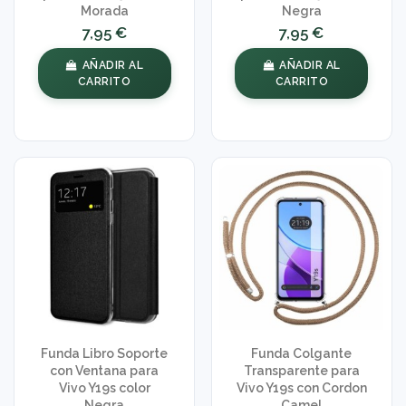
Morada
Negra
7,95 €
7,95 €
AÑADIR AL
AÑADIR AL
CARRITO
CARRITO
Funda Libro Soporte
Funda Colgante
con Ventana para
Transparente para
Vivo Y19s color
Vivo Y19s con Cordon
Negra
Camel