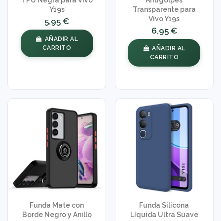
Y19s
Transparente para
Vivo Y19s
5,95 €
6,95 €
AÑADIR AL
CARRITO
AÑADIR AL
CARRITO
Funda Mate con
Funda Silicona
Borde Negro y Anillo
Líquida Ultra Suave