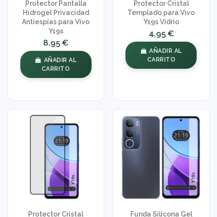
Protector Pantalla
Protector Cristal
Hidrogel Privacidad
Templado para Vivo
Antiespías para Vivo
Y19s Vidrio
Y19s
4,95 €
8,95 €
AÑADIR AL
CARRITO
AÑADIR AL
CARRITO
Protector Cristal
Funda Silicona Gel