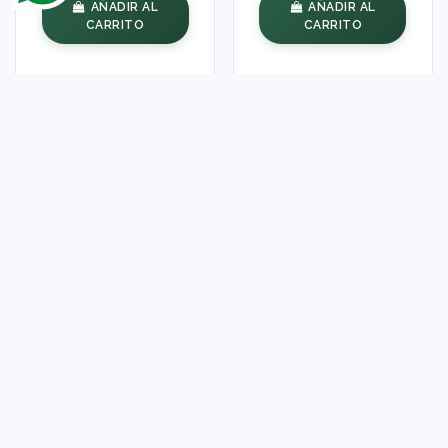
AÑADIR AL
AÑADIR AL
CARRITO
CARRITO
Funda Silicona
Funda Silicona
Transparente para
Transparente para
Vivo Y19s diseño
Vivo Y19s diseño
Bufalo Dibujos
Cabra Dibujos
7,95 €
7,95 €
AÑADIR AL
AÑADIR AL