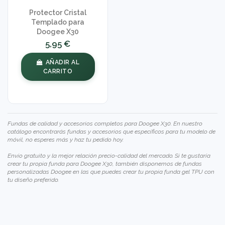
Protector Cristal
Templado para
Doogee X30
5,95 €
AÑADIR AL
CARRITO
Fundas de calidad y accesorios completos para Doogee X30. En nuestro
catálogo encontrarás fundas y accesorios que específicos para tu modelo de
móvil, no esperes más y haz tu pedido hoy.
Envío gratuito y la mejor relación precio-calidad del mercado. Si te gustaría
crear tu propia funda para Doogee X30, también disponemos de
fundas
personalizadas Doogee
en las que puedes crear tu propia funda gel TPU con
tu diseño preferido.