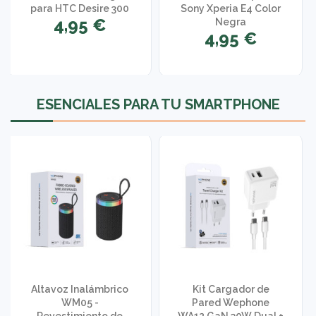
para HTC Desire 300
Sony Xperia E4 Color
4,95 €
Negra
4,95 €
1 opinión
ESENCIALES PARA TU SMARTPHONE
Altavoz Inalámbrico
Kit Cargador de
WM05 -
Pared Wephone
Revestimiento de
WA12 GaN 30W Dual +