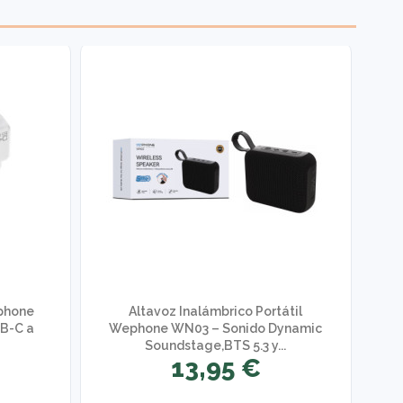
phone
Altavoz Inalámbrico Portátil
C
B-C a
Wephone WN03 – Sonido Dynamic
W
Soundstage,BTS 5.3 y...
13,95 €