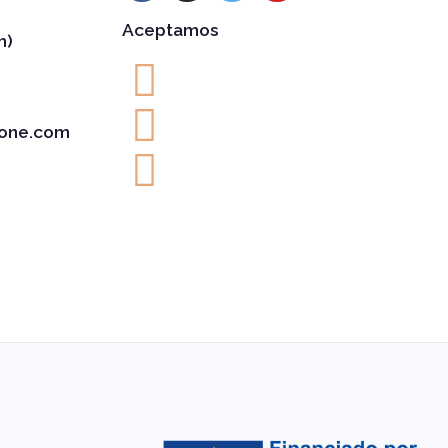
Aceptamos
h)
one.com