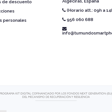
Algeciras, España
es de descuento
(Horario att.: 09h a 14
cciones
956 060 688
s personales
info@tumundosmartph