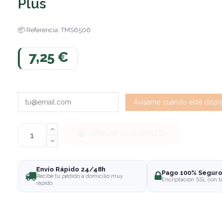
Plus
Referencia: TMS6506
7,25 €
AÑADIR AL CARRITO
Envío Rápido 24/48h
Pago 100% Segur
Recibe tu pedido a domicilio muy
Encriptación SSL con t
rápido