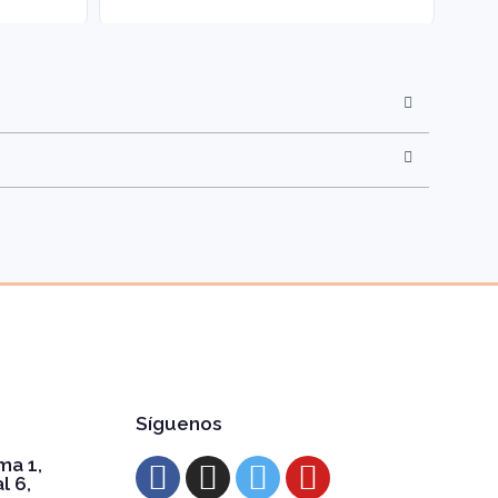
Síguenos
ma 1,
l 6,