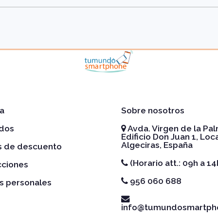
a
Sobre nosotros
idos
Avda. Virgen de la Pal
Edificio Don Juan 1, Loca
Algeciras, España
es de descuento
(Horario att.: 09h a 14
cciones
956 060 688
s personales
info@tumundosmartph