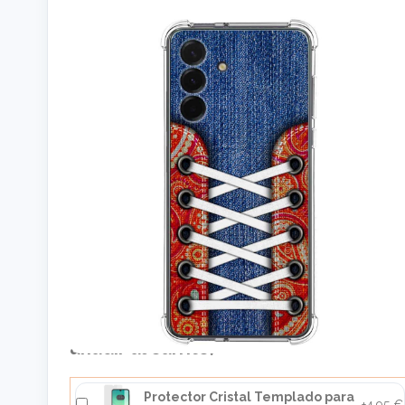
Cómpralo junto a: (selecciona el
producto que quieras y pulsa en
añadir al carrito)
Protector Cristal Templado para
+4,95 €