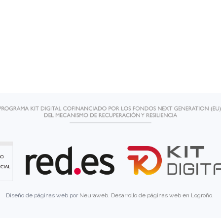
Diseño de páginas web por
Neuraweb
.
Desarrollo de páginas web en Logroño
.