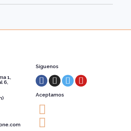
Síguenos
ma 1,
l 6,
Aceptamos
h)
one.com