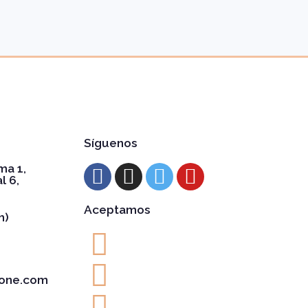
Síguenos
ma 1,
l 6,
Aceptamos
h)
one.com