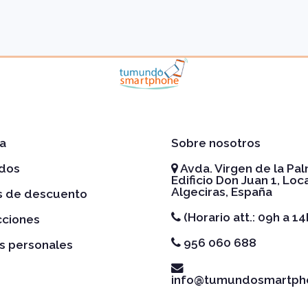
a
Sobre nosotros
idos
Avda. Virgen de la Pal
Edificio Don Juan 1, Loca
Algeciras, España
es de descuento
(Horario att.: 09h a 14
cciones
956 060 688
s personales
info@tumundosmartph