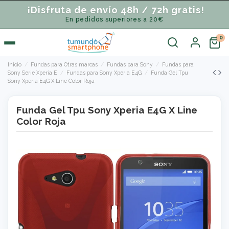
¡Disfruta de envío 48h / 72h gratis!
En pedidos superiores a 20€
Inicio
Fundas para Otras marcas
Fundas para Sony
Fundas para
Sony Serie Xperia E
Fundas para Sony Xperia E4G
Funda Gel Tpu
Sony Xperia E4G X Line Color Roja
Funda Gel Tpu Sony Xperia E4G X Line
Color Roja