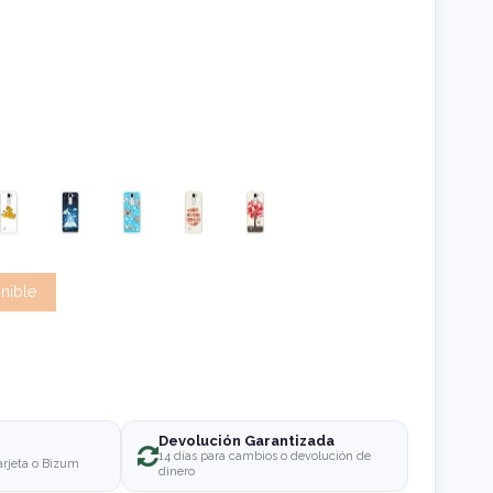
Devolución Garantizada
o
14 días para cambios o devolución de
arjeta o Bizum
dinero