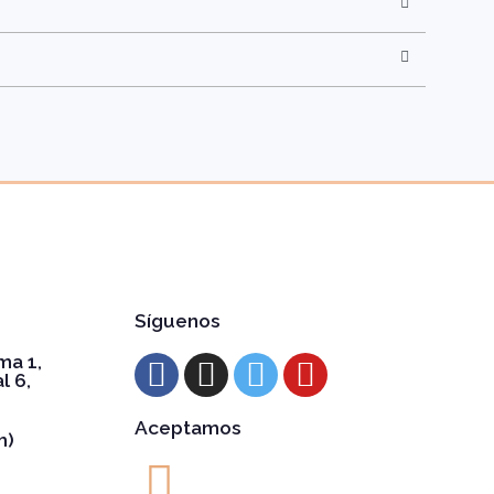
Síguenos
ma 1,
l 6,
Aceptamos
h)