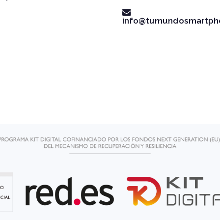
info@tumundosmartph