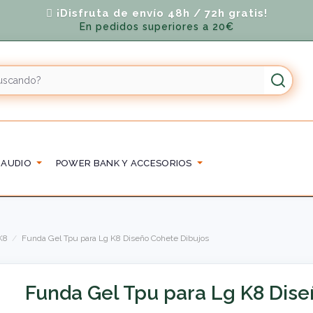
¡Disfruta de envío 48h / 72h gratis!
En pedidos superiores a 20€
 AUDIO
POWER BANK Y ACCESORIOS
K8
Funda Gel Tpu para Lg K8 Diseño Cohete Dibujos
Funda Gel Tpu para Lg K8 Dise