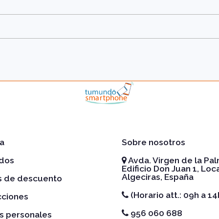
a
Sobre nosotros
idos
Avda. Virgen de la Pal
Edificio Don Juan 1, Loca
Algeciras, España
es de descuento
(Horario att.: 09h a 14
cciones
956 060 688
s personales