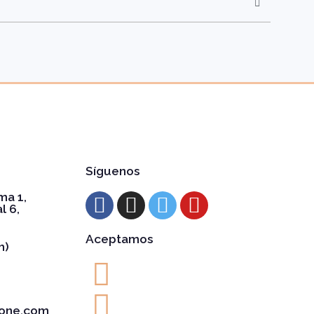
Síguenos
ma 1,
l 6,
Aceptamos
h)
one.com