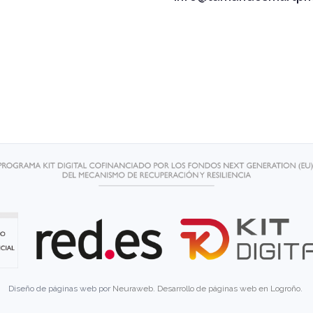
Diseño de páginas web por
Neuraweb
.
Desarrollo de páginas web en Logroño
.