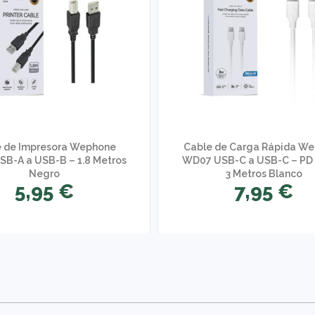
 de Impresora Wephone
Cable de Carga Rápida W
B-A a USB-B – 1.8 Metros
WD07 USB-C a USB-C – PD
Negro
3 Metros Blanco
5,95 €
7,95 €