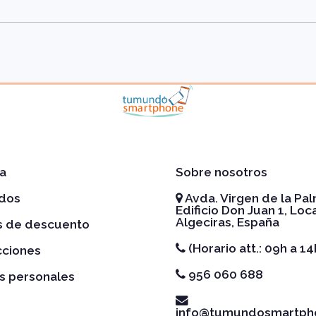
a
Sobre nosotros
idos
Avda. Virgen de la Pal
Edificio Don Juan 1, Loca
Algeciras, España
es de descuento
(Horario att.: 09h a 14
cciones
956 060 688
s personales
info@tumundosmartph