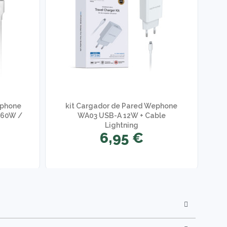
ephone
kit Cargador de Pared Wephone
 60W /
WA03 USB-A 12W + Cable
W
Lightning
6,95 €