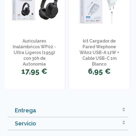
Auriculares
kit Cargador de
Inalámbricos WP02 -
Pared Wephone
Ultra Ligeros (195g)
WA02 USB-A 12W +
con 30h de
Cable USB-C 1m
Autonomía
Blanco
17,95 €
6,95 €
Entrega
Servicio