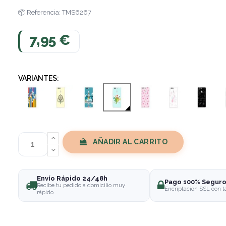
Referencia: TMS6267
7,95 €
VARIANTES:
AÑADIR AL CARRITO
Envío Rápido 24/48h
Pago 100% Segur
Recibe tu pedido a domicilio muy
Encriptación SSL con t
rápido