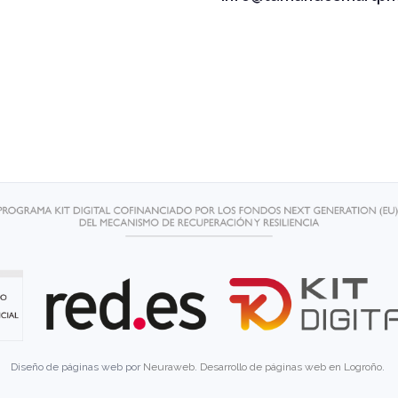
Diseño de páginas web por
Neuraweb
.
Desarrollo de páginas web en Logroño
.