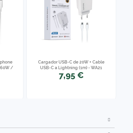
ephone
Cargador USB-C de 20W + Cable
A
 60W /
USB-C a Lightning (1m) - WA21
Op
7,95 €