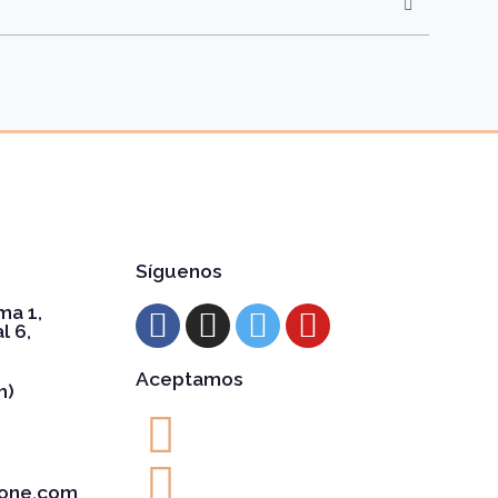
Síguenos
ma 1,
l 6,
Aceptamos
h)
one.com