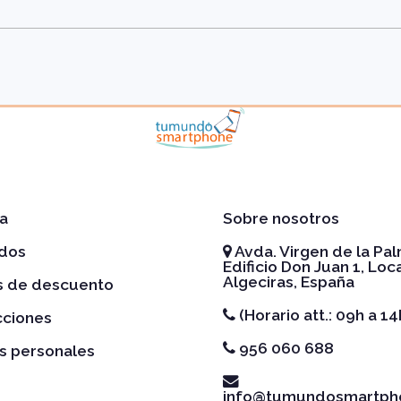
a
Sobre nosotros
idos
Avda. Virgen de la Pal
Edificio Don Juan 1, Loca
Algeciras, España
es de descuento
(Horario att.: 09h a 14
cciones
956 060 688
s personales
info@tumundosmartph