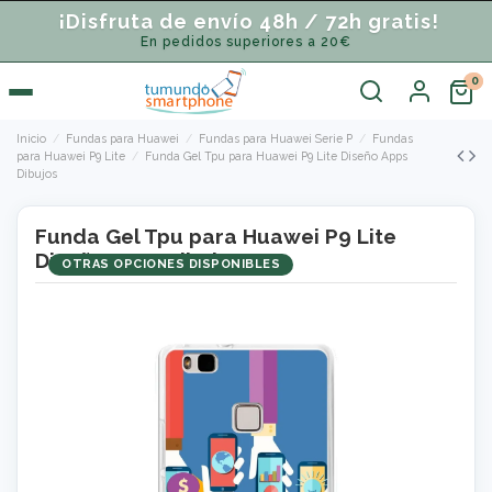
¡Disfruta de envío 48h / 72h gratis!
En pedidos superiores a 20€
Inicio
Fundas para Huawei
Fundas para Huawei Serie P
Fundas
para Huawei P9 Lite
Funda Gel Tpu para Huawei P9 Lite Diseño Apps
Dibujos
Funda Gel Tpu para Huawei P9 Lite
Diseño Apps Dibujos
OTRAS OPCIONES DISPONIBLES