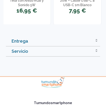
Tela con Anillo RGB y
20W + Cable USB-C a
Sonido 5W
USB-C 1m Blanco
16,95 €
7,95 €
Entrega
Servicio
Tumundosmartphone