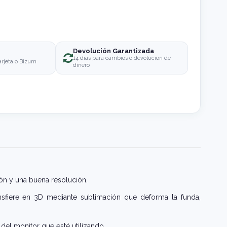
Devolución Garantizada
o
14 días para cambios o devolución de
arjeta o Bizum
dinero
ón y una buena resolución.
nsfiere en 3D mediante sublimación que deforma la funda,
del monitor que esté utilizando.