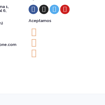
ma 1,
l 6,
Aceptamos
h)
one.com