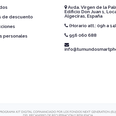
idos
Avda. Virgen de la Pal
Edificio Don Juan 1, Loca
Algeciras, España
es de descuento
(Horario att.: 09h a 14
cciones
956 060 688
s personales
info@tumundosmartph