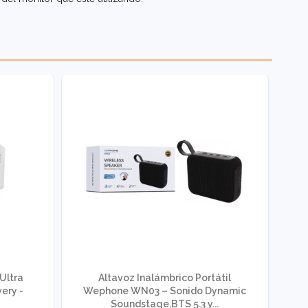
Ultra
Altavoz Inalámbrico Portátil
ery -
Wephone WN03 – Sonido Dynamic
W
Soundstage,BTS 5.3 y...