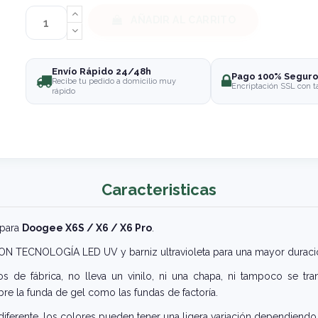
AÑADIR AL CARRITO
Envío Rápido 24/48h
Pago 100% Segur
Recibe tu pedido a domicilio muy
Encriptación SSL con t
rápido
Caracteristicas
 para
Doogee X6S / X6 / X6 Pro
.
 CON TECNOLOGÍA LED UV y barniz ultravioleta para una mayor duraci
 de fábrica, no lleva un vinilo, ni una chapa, ni tampoco se tra
re la funda de gel como las fundas de factoría.
iferente, los colores pueden tener una ligera variación dependiendo 