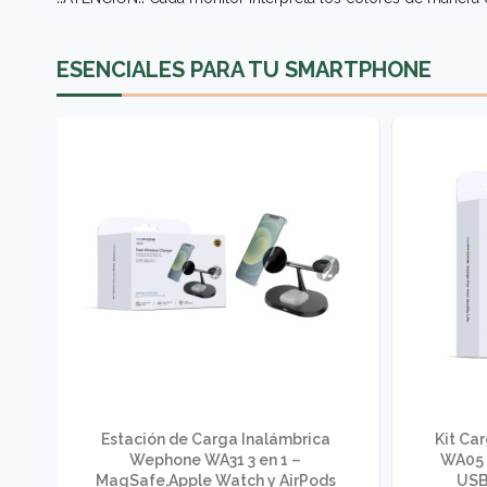
ESENCIALES PARA TU SMARTPHONE
o
Estación de Carga Inalámbrica
Kit Ca
n
Wephone WA31 3 en 1 –
WA05 
MagSafe,Apple Watch y AirPods
USB