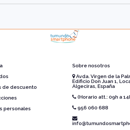
a
Sobre nosotros
idos
Avda. Virgen de la Pal
Edificio Don Juan 1, Loca
Algeciras, España
es de descuento
(Horario att.: 09h a 14
cciones
956 060 688
s personales
info@tumundosmartph