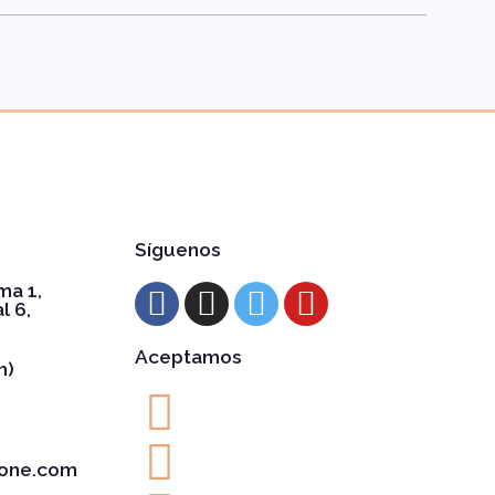
Síguenos
ma 1,
l 6,
Aceptamos
h)
one.com