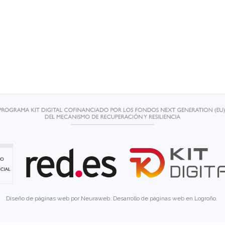
Diseño de páginas web por
Neuraweb
.
Desarrollo de páginas web en Logroño
.