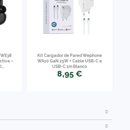
 WE38
Kit Cargador de Pared Wephone
ctiva –
WA10 GaN 25W + Cable USB-C a
R
...
USB-C 1m Blanco
8,95 €