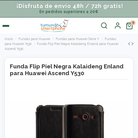
¡Disfruta de envío 48h / 72h gratis!
En pedidos superiores a 20€
Inicio
Fundas para Huawei
Fundas para Huawei Serie Y
Fundas
para Huawei Y530
Funda Flip Piel Negra Kalaideng Enland para Huawei
Ascend Y530
Funda Flip Piel Negra Kalaideng Enland
para Huawei Ascend Y530