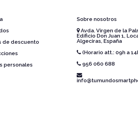
a
Sobre nosotros
idos
Avda. Virgen de la Pal
Edificio Don Juan 1, Loca
Algeciras, España
es de descuento
(Horario att.: 09h a 14
cciones
956 060 688
s personales
info@tumundosmartph