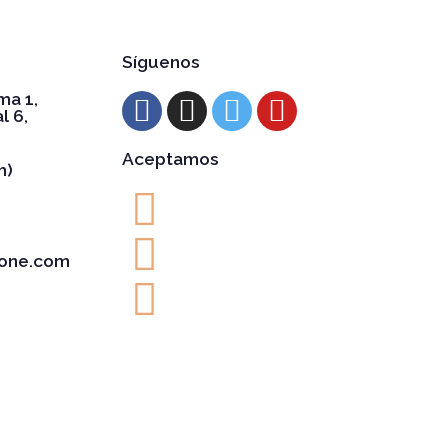
Síguenos
ma 1,
l 6,
Aceptamos
h)
one.com