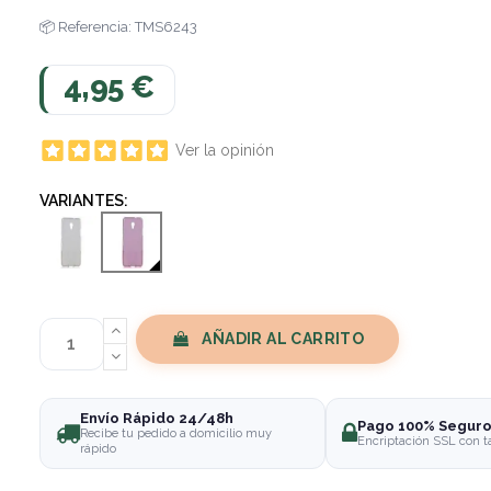
Referencia: TMS6243
4,95 €
Ver la opinión
VARIANTES:
AÑADIR AL CARRITO
Envío Rápido 24/48h
Pago 100% Segur
Recibe tu pedido a domicilio muy
Encriptación SSL con t
rápido