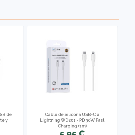
USB de
Cable de Silicona USB-C a
C
te y
Lightning WD201 - PD 30W Fast
Charging (1m)
5,95 €