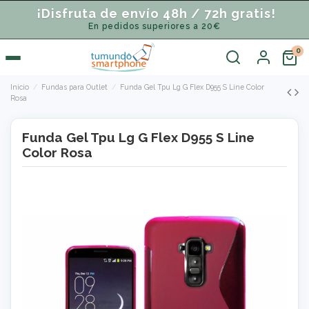
¡Disfruta de envío 48h / 72h gratis!
En pedidos superiores a 20€
Inicio
Fundas para Outlet
Funda Gel Tpu Lg G Flex D955 S Line Color
Rosa
Funda Gel Tpu Lg G Flex D955 S Line
Color Rosa