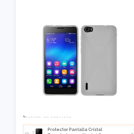
Cómpralo junto a: (selecciona el
producto que quieras y pulsa en
añadir al carrito)
Protector Pantalla Cristal