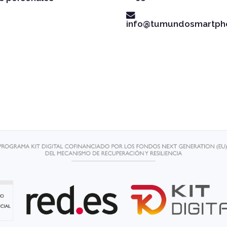
info@tumundosmartph