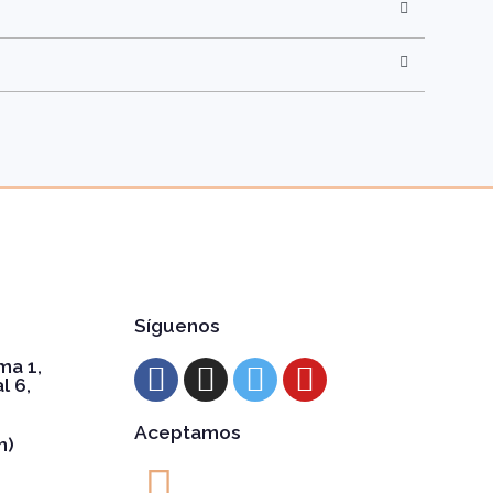
Síguenos
ma 1,
l 6,
Aceptamos
h)