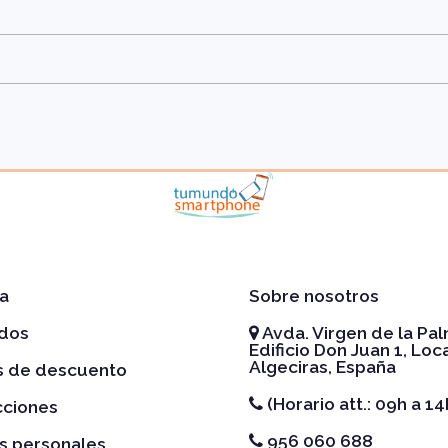
a
Sobre nosotros
idos
Avda. Virgen de la Pal
Edificio Don Juan 1, Loca
Algeciras, España
es de descuento
(Horario att.: 09h a 14
cciones
956 060 688
s personales