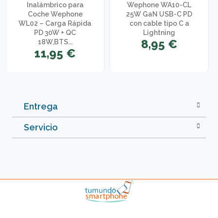
Inalámbrico para
Wephone WA10-CL
Coche Wephone
25W GaN USB-C PD
WL02 – Carga Rápida
con cable tipo C a
PD 30W + QC
Lightning
8,95 €
18W,BTS...
11,95 €
Entrega
Servicio