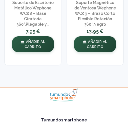
Soporte de Escritorio
Soporte Magnético
Metálico Wephone
de Ventosa Wephone
WC08 – Base
WC09 – Brazo Corto
Giratoria
Flexible,Rotación
360°,Plegable y...
360°,Negro
7,95 €
13,95 €
AÑADIR AL
AÑADIR AL
CARRITO
CARRITO
Tumundosmartphone