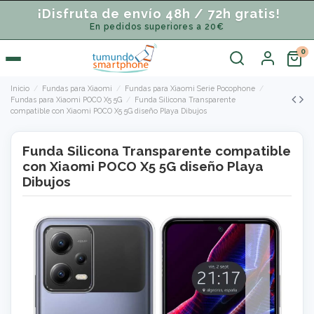
¡Disfruta de envío 48h / 72h gratis!
En pedidos superiores a 20€
Inicio
Fundas para Xiaomi
Fundas para Xiaomi Serie Pocophone
Fundas para Xiaomi POCO X5 5G
Funda Silicona Transparente
compatible con Xiaomi POCO X5 5G diseño Playa Dibujos
Funda Silicona Transparente compatible
con Xiaomi POCO X5 5G diseño Playa
Dibujos