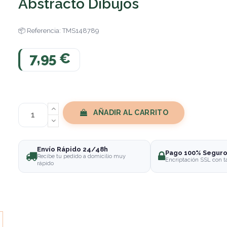
Abstracto Dibujos
Referencia: TMS148789
7,95 €
AÑADIR AL CARRITO
Envío Rápido 24/48h
Pago 100% Segur
Recibe tu pedido a domicilio muy
Encriptación SSL con t
rápido