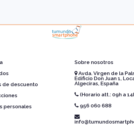
a
Sobre nosotros
idos
Avda. Virgen de la Pal
Edificio Don Juan 1, Loca
Algeciras, España
es de descuento
(Horario att.: 09h a 14
cciones
956 060 688
s personales
info@tumundosmartph