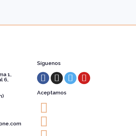
Síguenos
ma 1,
l 6,
Aceptamos
h)
one.com