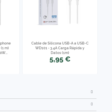
ephone
Cable de Silicona USB-A a USB-C
C
(1 m)
WD101 - 3.4A Carga Rápida y
0W...
Datos (1m)
5,95 €