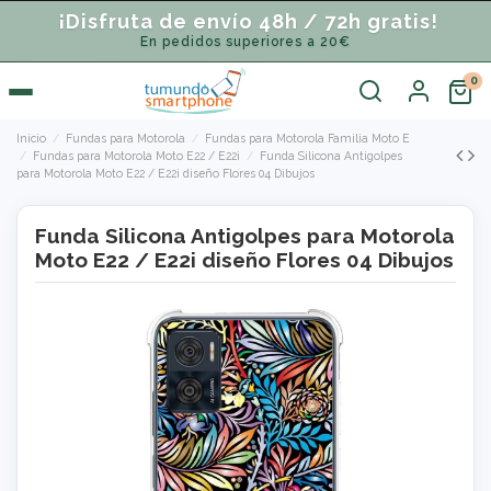
¡Disfruta de envío 48h / 72h gratis!
En pedidos superiores a 20€
Inicio
Fundas para Motorola
Fundas para Motorola Familia Moto E
Fundas para Motorola Moto E22 / E22i
Funda Silicona Antigolpes
para Motorola Moto E22 / E22i diseño Flores 04 Dibujos
Funda Silicona Antigolpes para Motorola
Moto E22 / E22i diseño Flores 04 Dibujos