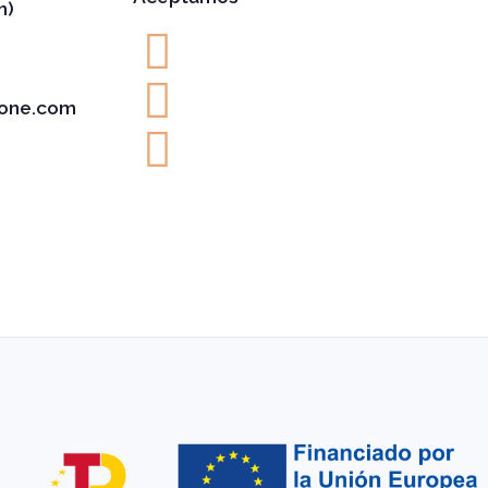
h)
one.com