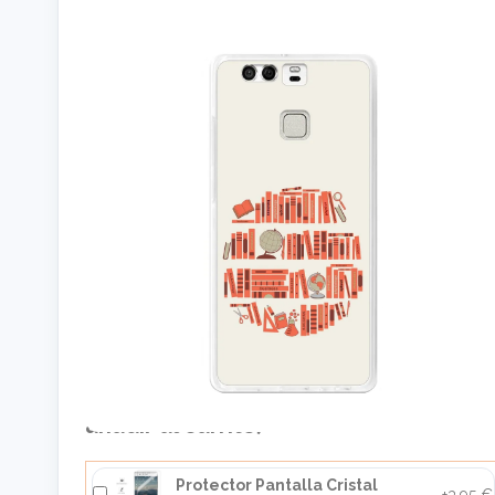
Cómpralo junto a: (selecciona el
producto que quieras y pulsa en
añadir al carrito)
Protector Pantalla Cristal
+3,95 €