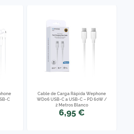
phone
Cable de Carga Rápida Wephone
USB-C
WD06 USB-C a USB-C – PD 60W /
2 Metros Blanco
D
6,95 €