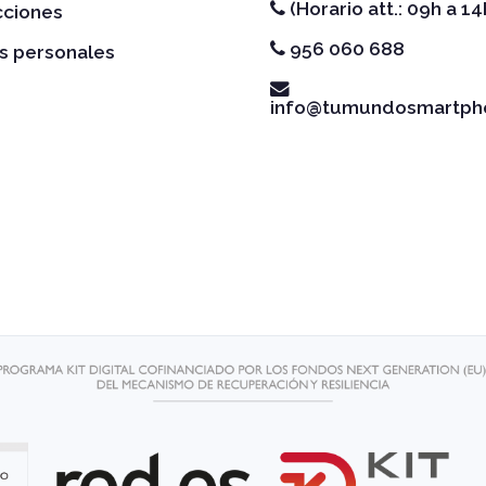
(Horario att.: 09h a 14
cciones
956 060 688
s personales
info@tumundosmartph