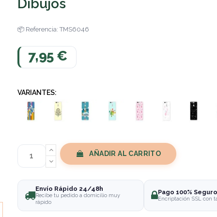
Dibujos
Referencia: TMS6046
7,95 €
VARIANTES:
AÑADIR AL CARRITO
Envío Rápido 24/48h
Pago 100% Segur
Recibe tu pedido a domicilio muy
Encriptación SSL con t
rápido