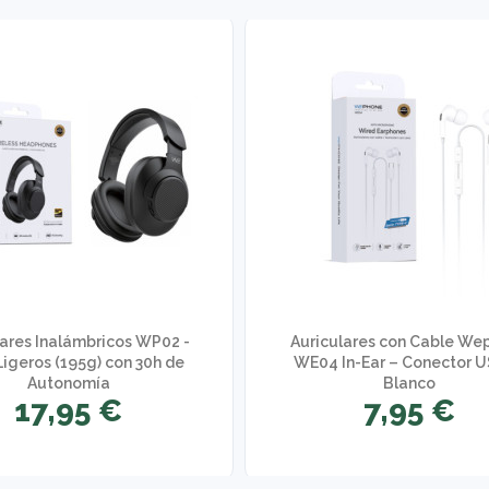
lares Inalámbricos WP02 -
Auriculares con Cable We
Ligeros (195g) con 30h de
WE04 In-Ear – Conector 
Autonomía
Blanco
17,95 €
7,95 €